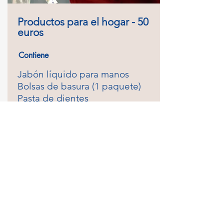
Productos para el hogar - 50
euros
Contiene
Jabón líquido para manos
Bolsas de basura (1 paquete)
Pasta de dientes
Paños de cocina
Líquido lavavajillas
Servilletas de papel
Papel higiénico (paquete de 8)
Detergente para ropa
* Pastillas para lavavajillas
disponibles bajo petición (no
incluidas)