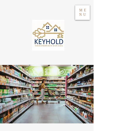
ME
NU
Acceso
WhatsApp 604417021