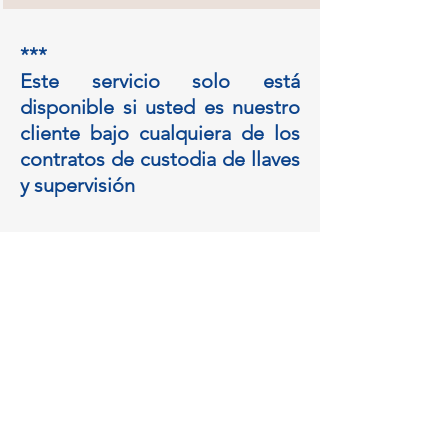
***
Este servicio solo está
disponible si usted es nuestro
cliente bajo cualquiera de los
contratos de custodia de llaves
y supervisión
Concertar una cita con
nosotros
Por favor, rellene el formulario, nos
pondremos en contacto con usted lo
antes posible para comentar todos
los detalles.