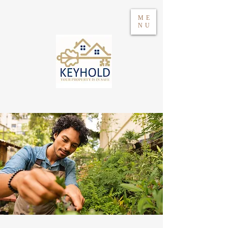
ME
NU
Acceso
WhatsApp 604417021