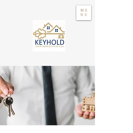
ME
NU
Einloggen
WhatsApp 604417021