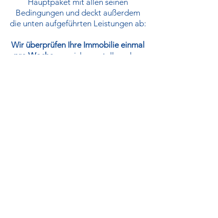
Hauptpaket mit allen seinen
Bedingungen und deckt außerdem
die unten aufgeführten Leistungen ab:
Wir überprüfen Ihre Immobilie einmal
pro Woche
, um sicherzustellen, dass
mit Ihrer Immobilie alles in Ordnung
ist.
Die Sanitär- und Elektroinstallationen
werden durch Aus- und Einschalten
überprüft, um sicherzustellen, dass
alles ordnungsgemäß funktioniert.
Toiletten und Waschbecken werden
gespült und der Bereich wird 30-60
Minuten lang gelüftet.
Schädlings-, Insekten- und
Schimmelbekämpfung.
Überwachung der Integrität von
Fenstern, Türen und Schlössern, der
Abwesenheit von Feuchtigkeit an
Decken und Wänden, Leerung des