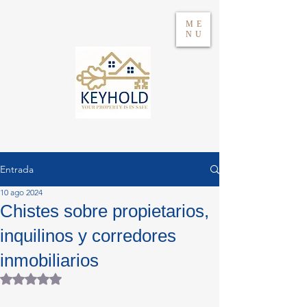
ME
NU
Entrada
10 ago 2024
Acceso
Chistes sobre propietarios,
inquilinos y corredores
WhatsApp 604417021
inmobiliarios
Obtuvo NaN de 5 estrellas.