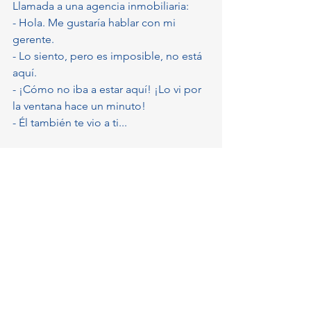
Llamada a una agencia inmobiliaria:
- Hola. Me gustaría hablar con mi 
gerente.
- Lo siento, pero es imposible, no está 
aquí.
- ¡Cómo no iba a estar aquí! ¡Lo vi por 
la ventana hace un minuto!
- Él también te vio a ti...
***
Un cliente le pregunta a un agente 
inmobiliario:
- ¿Por qué un agente inmobiliario 
siempre responde a una pregunta con 
otra pregunta?
- ¿Por qué necesitas saber esto?
***
- ¡Esto es sencillamente indignante! - 