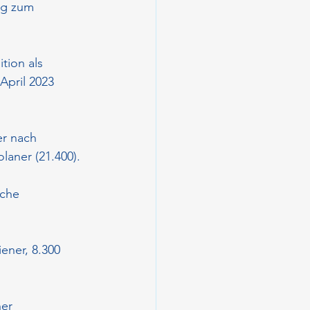
ag zum 
tion als 
April 2023 
er nach 
aner (21.400).
che 
ener, 8.300 
er 