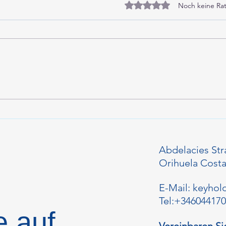
Mit 0 von 5 Sternen bewe
Noch keine Rat
Vom 10. bis 12. April sind an
Cost
der spanischen
Feie
Mittelmeerküste
Schlammschauer möglich.
Abdelacies Str
Orihuela Costa
E-Mail:
keyhol
Tel:+34604417
e auf
Vereinbaren Si