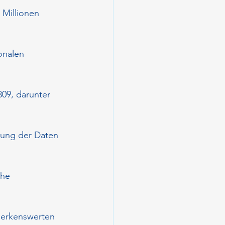
 Millionen 
onalen 
09, darunter 
tung der Daten 
che 
merkenswerten 