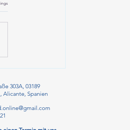
rtet.
ings
a Blanca
rtagskalender 2025
aße 303A, 03189
, Alicante, Spanien
d.online@gmail.com
021
e einen Termin mit uns